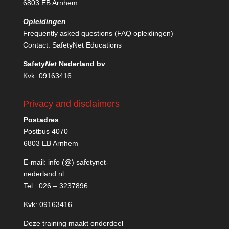
6803 EB Arnhem
Opleidingen
Frequently asked questions (FAQ opleidingen)
Contact:
SafetyNet Educations
Safety
Net
Nederland bv
Kvk: 09163416
Privacy and disclaimers
Postadres
Postbus 4070
6803 EB Arnhem
E-mail:
info (@) safetynet-
nederland.nl
Tel.:
026 – 3237896
Kvk: 09163416
Deze training maakt onderdeel