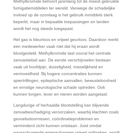
Methylbromide behoort jarenlang tot de meest gebruikte
fumigatiemiddelen ter wereld. Vanwege de schadelijke
invloed op de ozonlaag is het gebruik inmiddels sterk
beperkt, maar in bepaalde toepassingen en landen
wordt het nog steeds toegepast.
Het gas is kleurloos en vrijwel geurloos. Daardoor merkt
een medewerker vaak niet dat hij eraan wordt
blootgesteld. Methylbromide tast vooral het centrale
zenuwstelsel aan. De eerste verschijnselen bestaan
vaak uit hoofdpijn, duizeligheid, misselijkheid en
vermoeidheid. Bij hogere concentraties kunnen
spiertrillingen, epileptische aanvallen, bewusteloosheid
en ernstige neurologische schade optreden. Ook
kunnen longen, lever en nieren worden aangetast.
Langdurige of herhaalde blootstelling kan blijvende
zenuwbeschadiging veroorzaken, waarbij klachten zoals
gevoelsstoornissen, coördinatieproblemen en
verminderd zicht kunnen ontstaan. Juist omdat
waarschuwende eigenschappen vrijwel ontbreken, wordt