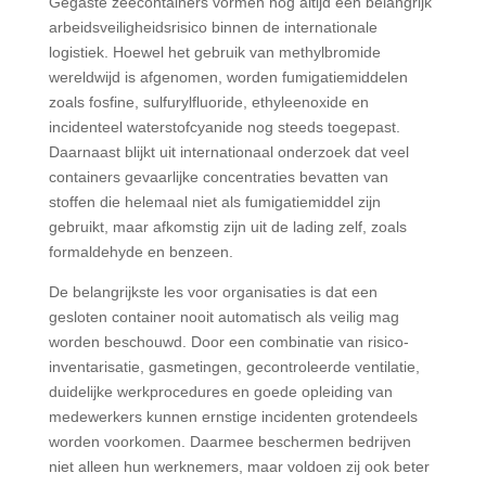
Gegaste zeecontainers vormen nog altijd een belangrijk
arbeidsveiligheidsrisico binnen de internationale
logistiek. Hoewel het gebruik van methylbromide
wereldwijd is afgenomen, worden fumigatiemiddelen
zoals fosfine, sulfurylfluoride, ethyleenoxide en
incidenteel waterstofcyanide nog steeds toegepast.
Daarnaast blijkt uit internationaal onderzoek dat veel
containers gevaarlijke concentraties bevatten van
stoffen die helemaal niet als fumigatiemiddel zijn
gebruikt, maar afkomstig zijn uit de lading zelf, zoals
formaldehyde en benzeen.
De belangrijkste les voor organisaties is dat een
gesloten container nooit automatisch als veilig mag
worden beschouwd. Door een combinatie van risico-
inventarisatie, gasmetingen, gecontroleerde ventilatie,
duidelijke werkprocedures en goede opleiding van
medewerkers kunnen ernstige incidenten grotendeels
worden voorkomen. Daarmee beschermen bedrijven
niet alleen hun werknemers, maar voldoen zij ook beter